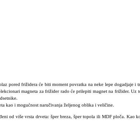
laz pored frižidera će biti moment povratka na neke lepe dogadjaje i tr
lekcionari magneta za frižider rado će prilepiti magnet na frižider. Uz t
dsetnike.
 kao i mogućnost naručivanja željenog oblika i veličine.
i od više vrsta drveta: šper breza, šper topola ili MDF ploča. Kao ko