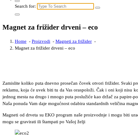
Search for:
Magnet za frižider drveni – eco
Home
-
Proizvodi
-
Magneti za frižider
-
Magnet za frižider drveni – eco
Zamislite koliko puta dnevno prosečan čovek otvori frižider. Svaki pro
reklamu, koja će uvek biti tu da Vas oraspoloži. Čak i oni koji nisu ko
jednog mesta na drugo i mnogo puta poslužiće kao držač za papire-po
Naša ponuda Vam daje mogućnost odabira standardnih veličina magneta
Magneti od drveta su EKO program naše proizvodnje i mogu biti urađen
mogu se gravirati ili štampati po Vašoj želji