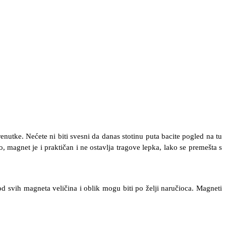
enutke. Nećete ni biti svesni da danas stotinu puta bacite pogled na tu
o, magnet je i praktičan i ne ostavlja tragove lepka, lako se premešta s
d svih magneta veličina i oblik mogu biti po želji naručioca. Magneti