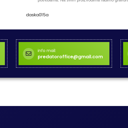
info mail:
predatoroffice@gmail.com