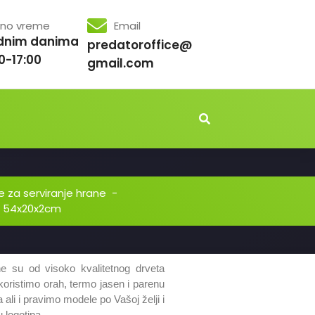
no vreme
Email
dnim danima
predatoroffice@
0-17:00
gmail.com
 za serviranje hrane
-
ne 54x20x2cm
ne su od visoko kvalitetnog drveta
koristimo orah, termo jasen i parenu
i i pravimo modele po Vašoj želji i
 logotipa.