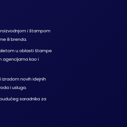
 proizvodnjom i štampom
e ili brenda.
aletom u oblasti štampe
m agencijama kao i
izradom novih idejnih
oda i usluga.
g budućeg saradnika za