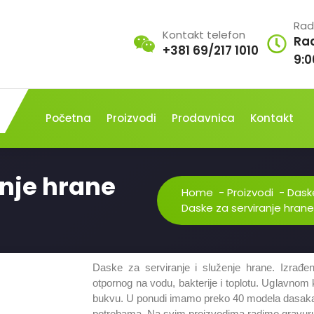
Rad
Kontakt telefon
Ra
+381 69/217 1010
9:0
Početna
Proizvodi
Prodavnica
Kontakt
anje hrane
Home
-
Proizvodi
-
Daske
Daske za serviranje hra
Daske za serviranje i služenje hrane. Izrađe
otpornog na vodu, bakterije i toplotu. Uglavnom 
bukvu. U ponudi imamo preko 40 modela dasaka al
potrebama. Na svim proizvodima radimo gravuru