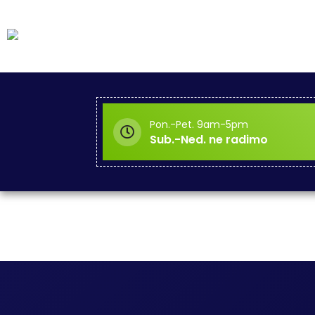
Pon.-Pet. 9am-5pm
Sub.-Ned. ne radimo