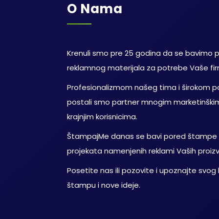
O Nama
Krenuli smo pre 25 godina da se bavimo
reklamnog materijala za potrebe Vaše firm
Profesionalizmom našeg tima i širokom p
postali smo partner mnogim marketinški
krajnjim korisnicima.
ŠtampajMe danas se bavi pored štampe i 
projekata namenjenih reklami Vaših proizv
Posetite nas ili pozovite i upoznajte svo
štampu i nove ideje.