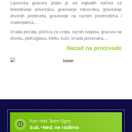
Laserska gravura jedan je od najboljih načina za
brendiranje privezaka, graviranje rokovnika, graviranje
drvenih predmeta, graviranje na raznim predmetima i
materijalima…
Izrada pečata, pločica za vrata, raznih natpisa, gravura na
drvetu, pleksiglasu, kliritu, koži, izrada privezaka,…
Nazad na proizvode
Pon.-Pet. 9am-5pm
Sub.-Ned. ne radimo