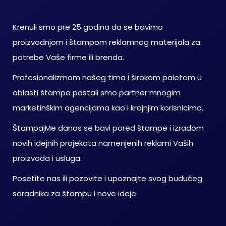
Krenuli smo pre 25 godina da se bavimo
proizvodnjom i štampom reklamnog materijala za
potrebe Vaše firme ili brenda.
Profesionalizmom našeg tima i širokom paletom u
oblasti štampe postali smo partner mnogim
marketinškim agencijama kao i krajnjim korisnicima.
ŠtampajMe danas se bavi pored štampe i izradom
novih idejnih projekata namenjenih reklami Vaših
proizvoda i usluga.
Posetite nas ili pozovite i upoznajte svog budućeg
saradnika za štampu i nove ideje.