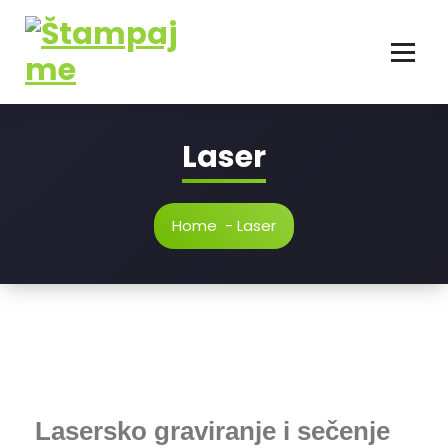
Laser
Home
-
Laser
Lasersko graviranje i sečenje