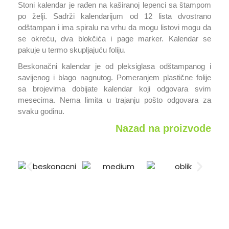
Stoni kalendar je rađen na kaširanoj lepenci sa štampom
po želji. Sadrži kalendarijum od 12 lista dvostrano
odštampan i ima spiralu na vrhu da mogu listovi mogu da
se okreću, dva blokčića i page marker. Kalendar se
pakuje u termo skupljajuću foliju.
Beskonačni kalendar je od pleksiglasa odštampanog i
savijenog i blago nagnutog. Pomeranjem plastične folije
sa brojevima dobijate kalendar koji odgovara svim
mesecima. Nema limita u trajanju pošto odgovara za
svaku godinu.
Nazad na proizvode