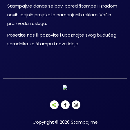
ŠtampajMe danas se bavi pored štampe i izradom
novih idejnih projekata namenjenih reklami Vaših
proizvoda i usluga.
Posetite nas ili pozovite i upoznajte svog budućeg
saradnika za štampu i nove ideje.
Copyright © 2026 Štampaj me