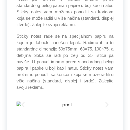
standardnog belog papira i papire u boji kao i natur.
Sticky notes vam možemo ponuditi sa koricom
koja se može raditi u više načina (standard, displej
i tvrde). Zalepite svoju reklamu.
Sticky notes rade se na specijalnom papiru na
kojem je fabrički nanešen lepak. Radimo ih u tri
standardne dimenzije 50x75mm, 68×75, 100×75, a
debljina bloka se radi po želji od 25 listića pa
naviše. U ponudi imamo pored standardnog belog
papira i papire u boji kao i natur. Sticky notes vam
možemo ponuditi sa koricom koja se može raditi u
više načina (standard, displej i tvrde). Zalepite
svoju reklamu.