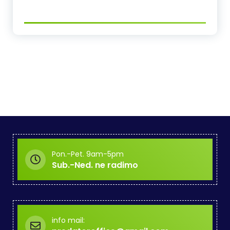
Pon.-Pet. 9am-5pm
Sub.-Ned. ne radimo
info mail: