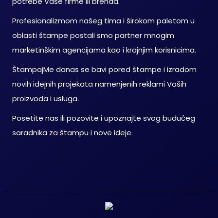
potrebe Vaše firme ili brenda.
Profesionalizmom našeg tima i širokom paletom u
oblasti štampe postali smo partner mnogim
marketinškim agencijama kao i krajnjim korisnicima.
ŠtampajMe danas se bavi pored štampe i izradom
novih idejnih projekata namenjenih reklami Vaših
proizvoda i usluga.
Posetite nas ili pozovite i upoznajte svog budućeg
saradnika za štampu i nove ideje.