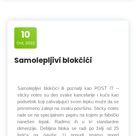
10
Oct, 2022
Samolepljivi blokčići
Samolepljivi blokčići ili poznatji kao POST IT –
sticky notes su deo svake kancelarije i kuće kao
podsetnik koji zahvaljujući svom lepku može da se
privremeno zalepi na svaku površinu. Sticky notes
rade se na specijalnom papiru na kojem je fabrički
nanešen lepak. Radimo ih u tri standardne
dimenzije. Debljina bloka se radi po želji od 25
listića pa naviše. U ponudi imamo pored