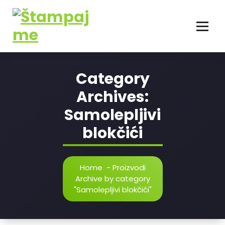
Category
Archives:
Samolepljivi
blokčići
Home
-
Proizvodi
Archive by category
"Samolepljivi blokčići"